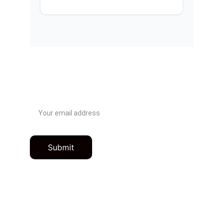
Contactanos
Email address
Submit
Contacto
lab.fabricaciondigital@colmayor.edu.co
Redes 